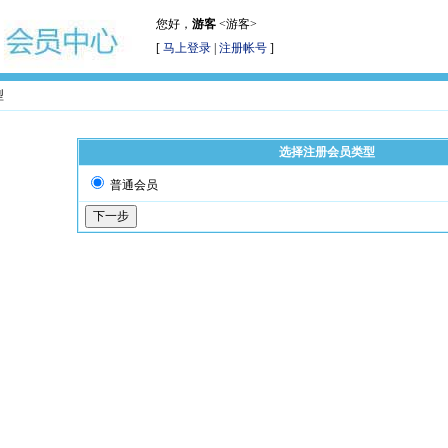
您好，
游客
<游客>
[
马上登录
|
注册帐号
]
型
选择注册会员类型
普通会员